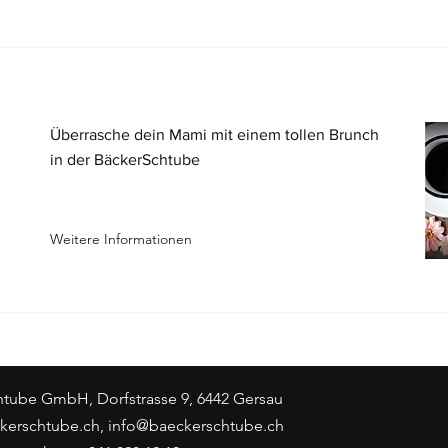
Überrasche dein Mami mit einem tollen Brunch
in der BäckerSchtube
Weitere Informationen
tube GmbH, Dorfstrasse 9, 6442 Gersau
kerschtube.ch
,
info@baeckerschtube.ch