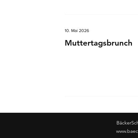
10. Mai 2026
Muttertagsbrunch
BäckerSch
www.baec